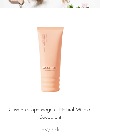
TILBUD
Cushion Copenhagen - Natural Mineral
Sun Prep Spf25 Sunscr
Deodorant
Pris
189,00 kr.