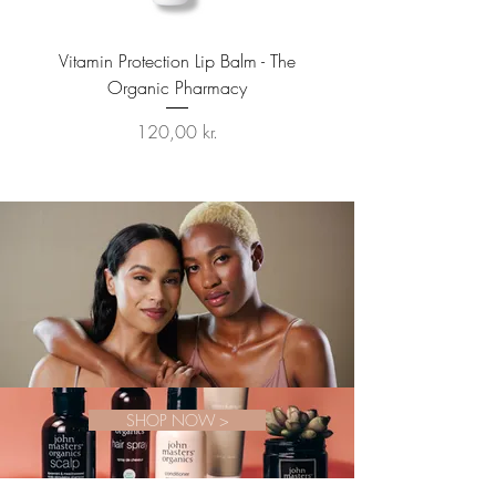
Vitamin Protection Lip Balm - The
Organic Pharmacy
Pris
120,00 kr.
SHOP NOW >