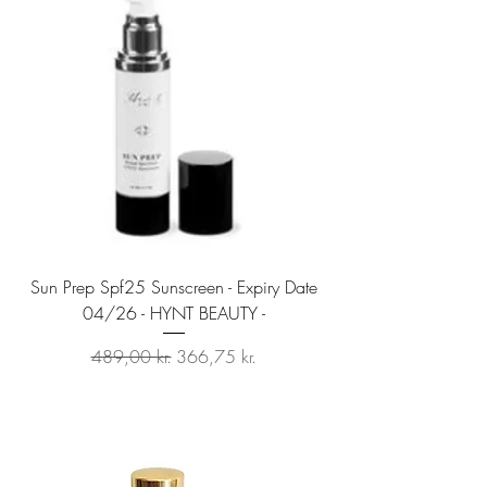
Sun Prep Spf25 Sunscreen - Expiry Date
Sun Prep - Hynt Be
04/26 - HYNT BEAUTY -
Regulær pris
Salgspris
489,00 kr.
366,75 kr.