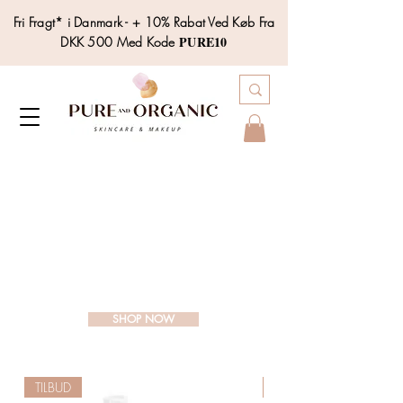
Fri Fragt* i Danmark - + 10% Rabat Ved Køb Fra
PURE10
DKK 500 Med Kode
SHOP NOW
TILBUD
Bedste Pris