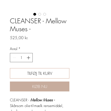
CLEANSER - Mellow
Muses -
Pris
525,00 kr.
Antal
*
TILFØJ TIL KURV
KØB NU
CLEANSER -
Mellow Muses -
Skånsom olie-til-mælk rensemiddel,