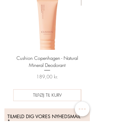
TILBUD
Cushion Copenhagen - Natural
Sun Prep Spf25 Sunscreen
Mineral Deodorant
Date 04/26 - HYNT BE
Pris
Regulær pris
189,00 kr.
489,00 kr.
TILFØJ TIL KURV
TILMELD DIG VORES NYHEDSMAIL