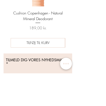
Cushion Copenhagen - Natural
Sun Prep Spf25 Sunscreen
Mineral Deodorant
Date 04/26 - HYNT BE
Pris
Regulær pris
189,00 kr.
489,00 kr.
TILFØJ TIL KURV
TILMELD DIG VORES NYHEDSMAIL
Tilmeld Dig Nu