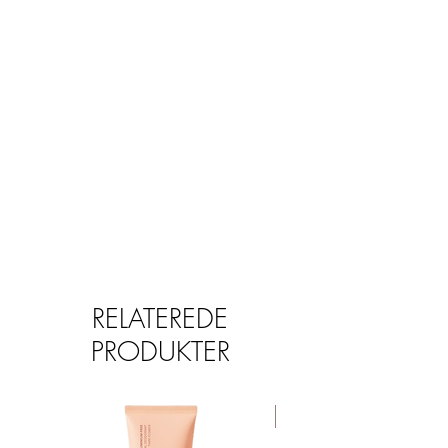
(Clove Bud) Oil*, Vanilla Planifolia
(Vanilla) Extract*, Pelargonium
Graveolens (Geranium) Oil*,
Pogostemon Cablin (Patchouli) Oil*.
May contain Mica, Ultramarine Blue.
*Certified Organic.
RELATEREDE
PRODUKTER
TILBUD