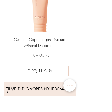
Cushion Copenhagen - Natural
Sun Prep Spf25 Sunscreen
Mineral Deodorant
Date 04/26 - HYNT BE
Pris
Regulær pris
189,00 kr.
489,00 kr.
TILFØJ TIL KURV
TILMELD DIG VORES NYHEDSMAIL