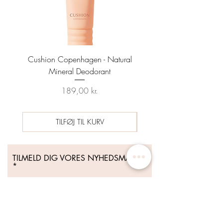
Cushion Copenhagen - Natural
Sun Prep Spf25 Sunscreen
Mineral Deodorant
Date 04/26 - HYNT BE
Pris
Regulær pris
189,00 kr.
489,00 kr.
TILFØJ TIL KURV
TILMELD DIG VORES NYHEDSMAIL
Tilmeld Dig Nu