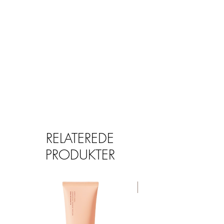
our LUMIERE Radiance Boosting
Powder, SOLARE Bronzing Powder,
FINALE Finishing Powder and ALTO
Blushes. May be used with cream
products as well
• Soft Japanese Taklon synthetic,
cruelty free, vegan approved bristles,
manufactured to minimize shedding
• Ferrules made from nickel-free,
aluminum-plated brass
• Wooden handles made from FSC
certified well managed forests
RELATEREDE
PRODUKTER
TILBUD