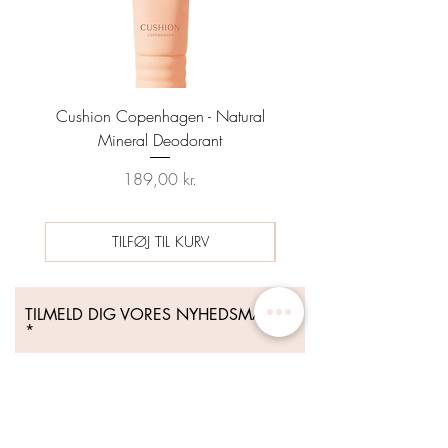
Cushion Copenhagen - Natural
Sun Prep Spf25 Sunscreen
Mineral Deodorant
Date 04/26 - HYNT BE
Pris
Regulær pris
189,00 kr.
489,00 kr.
TILFØJ TIL KURV
TILMELD DIG VORES NYHEDSMAIL
Tilmeld Dig Nu