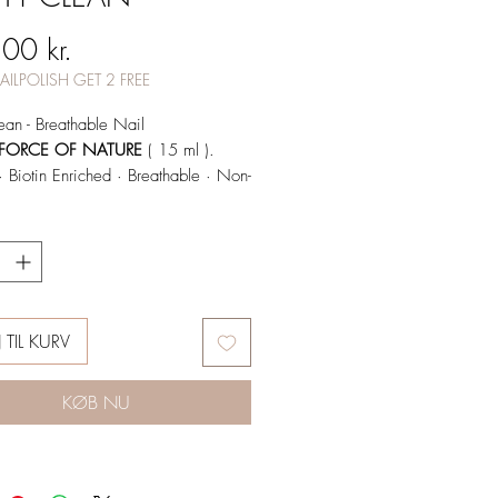
Pris
00 kr.
AILPOLISH GET 2 FREE
lean - Breathable Nail
FORCE OF NATURE
( 15 ml ).
· Biotin Enriched · Breathable · Non-
eta Approved · Fast Drying · High
 Made in USA · Vegan
J TIL KURV
KØB NU