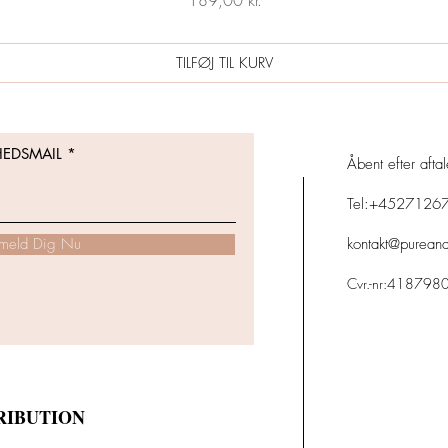
189,00 kr.
TILFØJ TIL KURV
HEDSMAIL
Åbent efter afta
Tel:+4527126
lmeld Dig Nu
kontakt@purean
Cvr.-nr:418798
RIBUTION