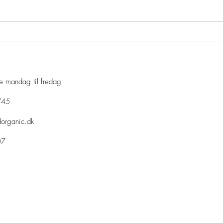
le mandag til fredag
745
dorganic.dk
07