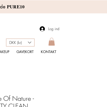
PURE10
Kode
Log ind
DKK (kr)
AKEUP
GAVEKORT
KONTAKT
e Of Nature -
ITY CLEAN