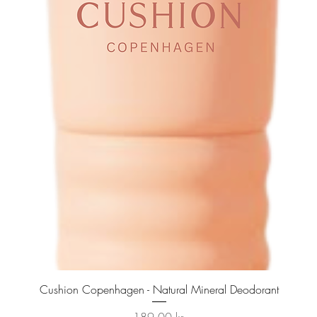
Hurtigvisning
Cushion Copenhagen - Natural Mineral Deodorant
Pris