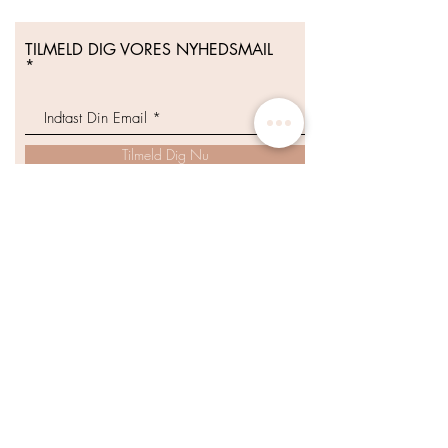
TILMELD DIG VORES NYHEDSMAIL
Tilmeld Dig Nu
WHOLESALE DISTRIBUTION
© 2026 by Pure and Organic.
All Rights Reserved.
Cvr.-nr.:
41879807
*Free fragt til Pakkeboks/Shop fra 500 DKK
*Free fragt til hjemmelevering fra 700 DKK