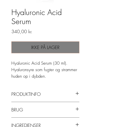
Hyaluronic Acid
Serum
Pris
340,00 kr.
IKKE PÅ LAGER
Hyaluronic Acid Serum (30 ml).
Hyaluronsyre som fugter og strammer
huden op i dybden.
PRODUKTINFO
Fugter og strammer huden op.
BRUG
Ved at kombinere naturligt afledt
Brug et helt pump på ren og fugtet hud
lavmolekylær hyaluronsyre på 0,2% med
INGREDIENSER
sprayet fra din yndlingstoner. Mix evt med